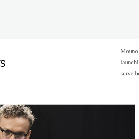
Mouno p
s
launchi
serve b