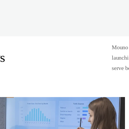
Mouno p
s
launchi
serve b