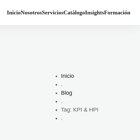
Inicio
Nosotros
Servicios
Catálogo
Insights
Formación
Inicio
.
Blog
.
Tag: KPI & HPI
.