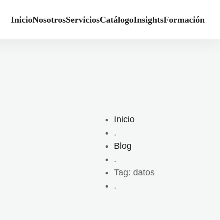
Inicio
Nosotros
Servicios
Catálogo
Insights
Formación
Inicio
.
Blog
.
Tag: datos
.