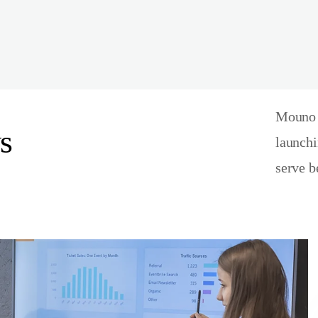
Mouno p
s
launchi
serve b