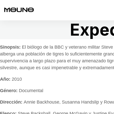
Exped
Sinopsis:
El biólogo de la BBC y veterano militar Steve
alberga una población de tigres lo suficientemente gran
supervivencia a largo plazo para el muy amenazado tig
silvestre, aunque es casi impenetrable y extremadamente
Año:
2010
Género:
Documental
Dirección:
Annie Backhouse, Susanna Handslip y Row
Elenco:
Steve Backshall, George McGavin y Justine E