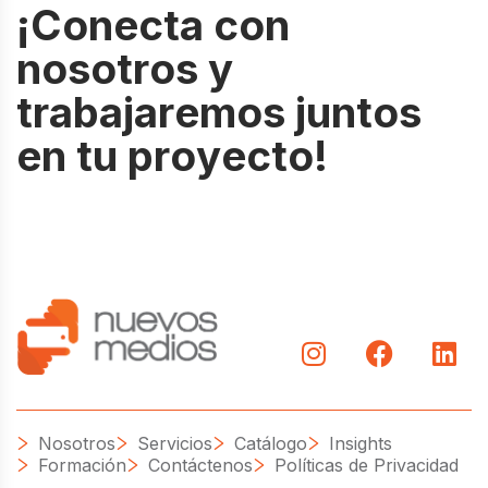
¡
C
o
n
e
c
t
a
c
o
n
n
o
s
o
t
r
o
s
y
t
r
a
b
a
j
a
r
e
m
o
s
j
u
n
t
o
s
e
n
t
u
p
r
o
y
e
c
t
o
!
Nosotros
Servicios
Catálogo
Insights
Formación
Contáctenos
Políticas de Privacidad