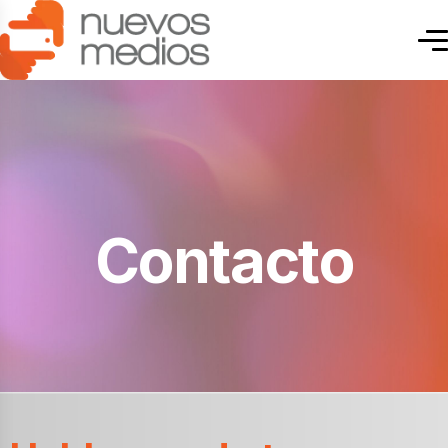
C
o
n
t
a
c
t
o